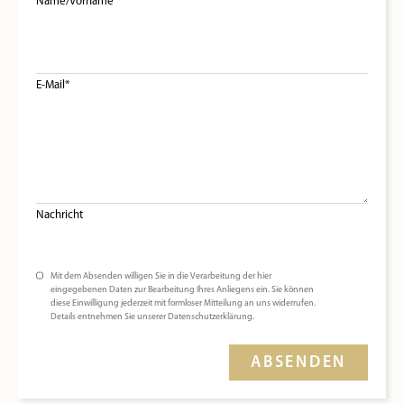
Name/Vorname*
E-Mail*
Nachricht
Mit dem Absenden willigen Sie in die Verarbeitung der hier
eingegebenen Daten zur Bearbeitung Ihres Anliegens ein. Sie können
diese Einwilligung jederzeit mit formloser Mitteilung an uns widerrufen.
Details entnehmen Sie unserer Datenschutzerklärung.
ABSENDEN