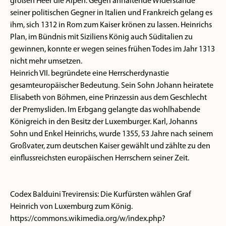
großen Heer die Alpen. Gegen anhaltende Widerstände
seiner politischen Gegner in Italien und Frankreich gelang es
ihm, sich 1312 in Rom zum Kaiser krönen zu lassen. Heinrichs
Plan, im Bündnis mit Siziliens König auch Süditalien zu
gewinnen, konnte er wegen seines frühen Todes im Jahr 1313
nicht mehr umsetzen.
Heinrich VII. begründete eine Herrscherdynastie
gesamteuropäischer Bedeutung. Sein Sohn Johann heiratete
Elisabeth von Böhmen, eine Prinzessin aus dem Geschlecht
der Premysliden. Im Erbgang gelangte das wohlhabende
Königreich in den Besitz der Luxemburger. Karl, Johanns
Sohn und Enkel Heinrichs, wurde 1355, 53 Jahre nach seinem
Großvater, zum deutschen Kaiser gewählt und zählte zu den
einflussreichsten europäischen Herrschern seiner Zeit.
Codex Balduini Trevirensis: Die Kurfürsten wählen Graf
Heinrich von Luxemburg zum König.
https://commons.wikimedia.org/w/index.php?