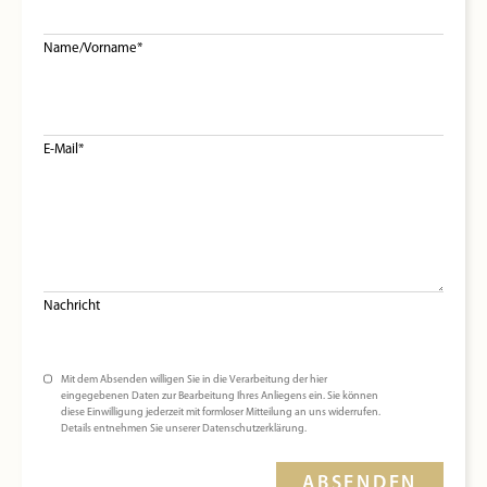
Name/Vorname*
E-Mail*
Nachricht
Mit dem Absenden willigen Sie in die Verarbeitung der hier
eingegebenen Daten zur Bearbeitung Ihres Anliegens ein. Sie können
diese Einwilligung jederzeit mit formloser Mitteilung an uns widerrufen.
Details entnehmen Sie unserer Datenschutzerklärung.
ABSENDEN